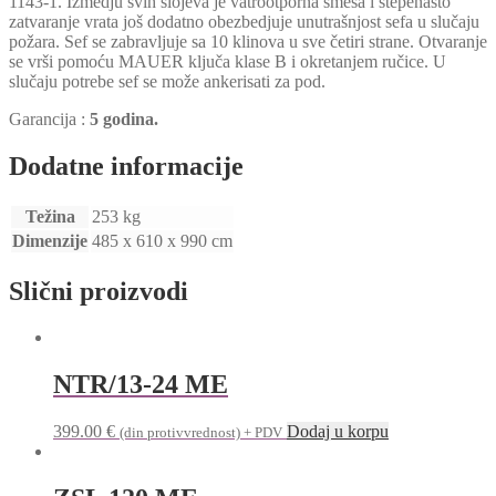
1143-1. Izmedju svih slojeva je vatrootporna smeša i stepenasto
zatvaranje vrata još dodatno obezbedjuje unutrašnjost sefa u slučaju
požara. Sef se zabravljuje sa 10 klinova u sve četiri strane. Otvaranje
se vrši pomoću MAUER ključa klase B i okretanjem ručice. U
slučaju potrebe sef se može ankerisati za pod.
Garancija :
5 godina.
Dodatne informacije
Težina
253 kg
Dimenzije
485 x 610 x 990 cm
Slični proizvodi
NTR/13-24 ME
399.00
€
Dodaj u korpu
(din protivvrednost) + PDV