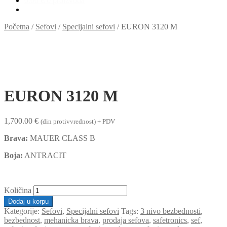
0.00 €
0 proizvoda
Početna
/
Sefovi
/
Specijalni sefovi
/
EURON 3120 M
EURON 3120 M
1,700.00
€
(din protivvrednost) + PDV
Brava:
MAUER CLASS B
Boja:
ANTRACIT
Količina
Dodaj u korpu
Kategorije:
Sefovi
,
Specijalni sefovi
Tags:
3 nivo bezbednosti
,
bezbednost
,
mehanicka brava
,
prodaja sefova
,
safetronics
,
sef
,