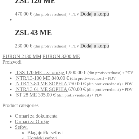
ZSL 120 ME
470.00
€
Dodaj u korpu
(din protivvrednost) + PDV
ZSL 43 ME
230.00
€
Dodaj u korpu
(din protivvrednost) + PDV
EURON 2130 MM
EURON 3200 ME
Proizvodi
TSS 170 ME - za oružje
1,900.00
€
(din protivvrednost) + PDV
NTR/13-100 ME
840.00
€
(din protivvrednost) + PDV
NTR/13-80 ME SOPHIA
750.00
€
(din protivvrednost) + PDV
NTR/13-61 ME SOPHIA
670.00
€
(din protivvrednost) + PDV
ST 28 ME
395.00
€
(din protivvrednost) + PDV
Product categories
Ormari za dokumenta
Ormari za Oružje
Sefovi
Blagajnički sefovi
Hotelski sefovi