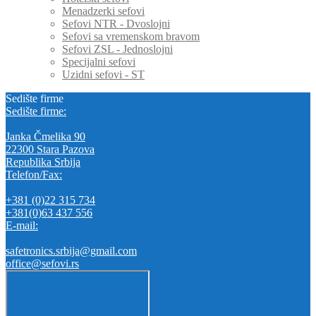
Menadzerki sefovi
Sefovi NTR - Dvoslojni
Sefovi sa vremenskom bravom
Sefovi ZSL - Jednoslojni
Specijalni sefovi
Uzidni sefovi - ST
Sedište firme
Sedište firme:
Janka Čmelika 90
22300 Stara Pazova
Republika Srbija
Telefon/Fax:
+381 (0)22 315 734
+381(0)63 437 556
E-mail:
safetronics.srbija@gmail.com
office@sefovi.rs