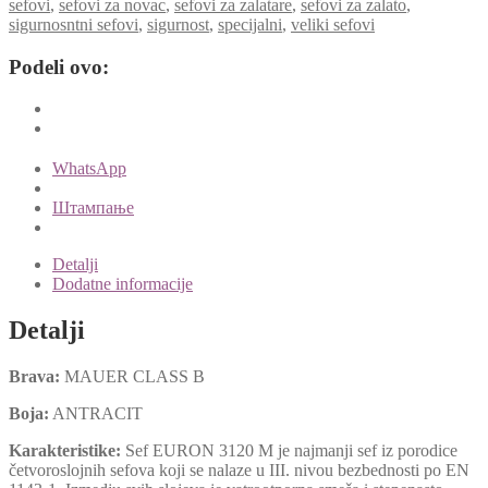
sefovi
,
sefovi za novac
,
sefovi za zalatare
,
sefovi za zalato
,
sigurnosntni sefovi
,
sigurnost
,
specijalni
,
veliki sefovi
Podeli ovo:
WhatsApp
Штампање
Detalji
Dodatne informacije
Detalji
Brava:
MAUER CLASS B
Boja:
ANTRACIT
Karakteristike:
Sef EURON 3120 M je najmanji sef iz porodice
četvoroslojnih sefova koji se nalaze u III. nivou bezbednosti po EN