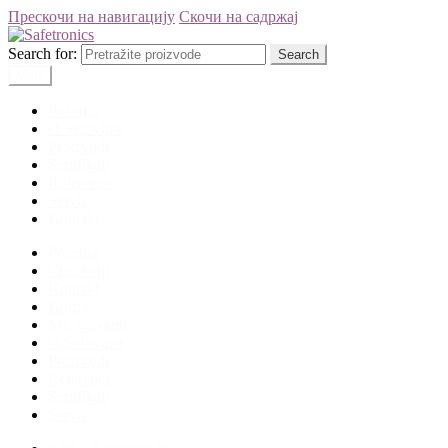
Прескочи на навигацију
Скочи на садржај
Search for:
Search
Meni
Početna
O Sefovima
Proizvodi
Sertifikati
Reference
Servis
Kontakt
Početna
Checkout
Kontakt
Korpa
My Account
O Sefovima
Proizvodi
Reference
Sertifikati
Servis